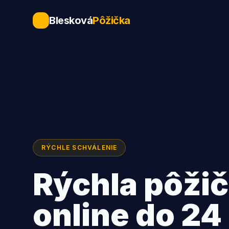
Blesková
Pôžička
RÝCHLE SCHVÁLENIE
Rýchla pôži
online do 24