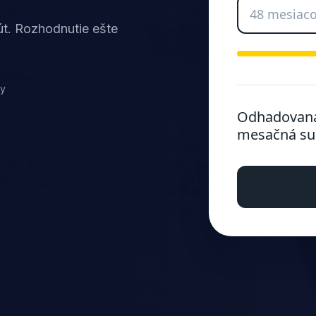
út. Rozhodnutie ešte
ky
Odhadovan
mesačná s