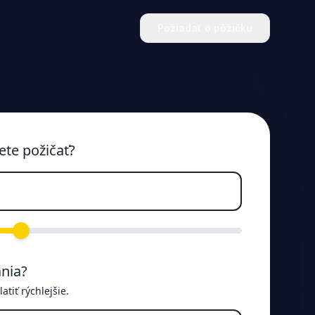
Požiadať o pôžičku
ete požičať?
nia?
tiť rýchlejšie.