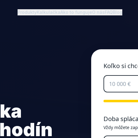
Produkty
Kalkulačka
Ako to funguje
O nás
FAQ
Blog
Koľko si chc
čka
Doba spláca
 hodín
Vždy môžete zapla