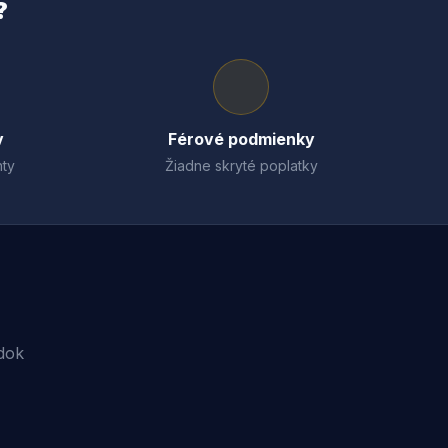
?
v
Férové podmienky
ty
Žiadne skryté poplatky
dok