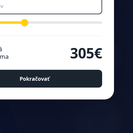
305€
á
uma
Pokračovať