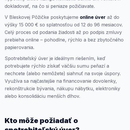
dokladovať, na čo si peniaze požičiavate.
V Bleskovej Pôžičke poskytujeme
online úver
až do
výšky 15 000 € so splatnosťou od 12 do 96 mesiacov.
Celý proces od podania žiadosti až po podpis zmluvy
prebieha online – pohodlne, rýchlo a bez zbytočného
papierovania.
Spotrebiteľský úver je ideálnym riešením, keď
potrebujete rýchlo získať väčšiu sumu peňazí a
nechcete (alebo nemôžete) siahnuť na svoje úspory.
Využíva sa najčastejšie na financovanie dovolenky,
rekonštrukcie bývania, nákupu nábytku, elektroniky
alebo konsolidáciu menších dlhov.
Kto môže požiadať o
spotrebiteľský úver?