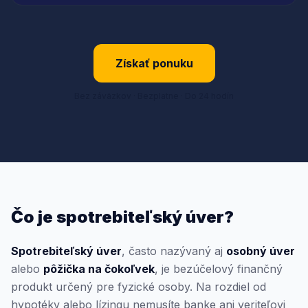
Získať ponuku
Bez záväzkov · Bezplatne · Do 24 hodín
Čo je spotrebiteľský úver?
Spotrebiteľský úver
, často nazývaný aj
osobný úver
alebo
pôžička na čokoľvek
, je bezúčelový finančný
produkt určený pre fyzické osoby. Na rozdiel od
hypotéky alebo lízingu nemusíte banke ani veriteľovi