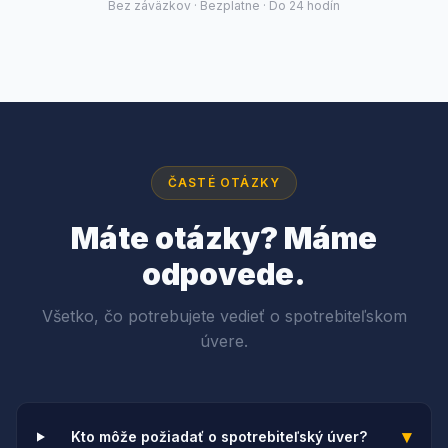
Bez záväzkov · Bezplatne · Do 24 hodín
ČASTÉ OTÁZKY
Máte otázky? Máme
odpovede.
Všetko, čo potrebujete vedieť o spotrebiteľskom
úvere.
▾
Kto môže požiadať o spotrebiteľský úver?