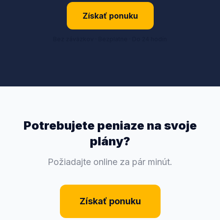
Získať ponuku
Bez záväzkov · Bezplatne · Do 24 hodín
Potrebujete peniaze na svoje
plány?
Požiadajte online za pár minút.
Získať ponuku