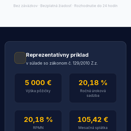
Bez záväzkov · Bezplatná žiadosť · Rozhodnutie do 24 hodín
Reprezentatívny príklad
v súlade so zákonom č. 129/2010 Z.z.
5 000 €
20,18 %
Výška pôžičky
Ročná úroková
sadzba
20,18 %
105,42 €
RPMN
Mesačná splátka