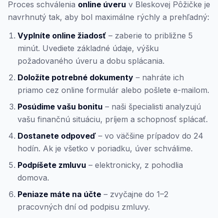
Proces schválenia
online úveru
v Bleskovej Pôžičke je
navrhnutý tak, aby bol maximálne rýchly a prehľadný:
Vyplníte online žiadosť
– zaberie to približne 5
minút. Uvediete základné údaje, výšku
požadovaného úveru a dobu splácania.
Doložíte potrebné dokumenty
– nahráte ich
priamo cez online formulár alebo pošlete e-mailom.
Posúdime vašu bonitu
– naši špecialisti analyzujú
vašu finančnú situáciu, príjem a schopnosť splácať.
Dostanete odpoveď
– vo väčšine prípadov do 24
hodín. Ak je všetko v poriadku, úver schválime.
Podpíšete zmluvu
– elektronicky, z pohodlia
domova.
Peniaze máte na účte
– zvyčajne do 1–2
pracovných dní od podpisu zmluvy.