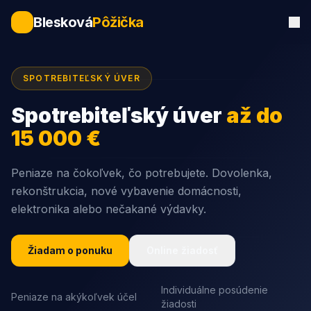
Blesková
Pôžička
SPOTREBITEĽSKÝ ÚVER
Spotrebiteľský úver
až do
15 000 €
Peniaze na čokoľvek, čo potrebujete. Dovolenka,
rekonštrukcia, nové vybavenie domácnosti,
elektronika alebo nečakané výdavky.
Žiadam o ponuku
Online žiadosť
Individuálne posúdenie
Peniaze na akýkoľvek účel
žiadosti