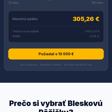
12 mes.
96 mes.
305,26 €
Mesačná splátka
Celková suma splátok
14652,65 €
RPMN
20,18 %
Požiadať o 10 000 €
Bez záväzkov · Bezplatná žiadosť · Rozhodnutie do 24 hod
Prečo si vybrať Bleskovú